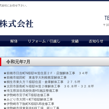
式会社にお任せ下さい。
〒3
令和元年7月
★前橋市日吉町N様邸Ｗ造住居２Ｆ・店舗解体工事 ３４坪
★前橋市箱田町 東進学大利根教室解体工事
★桐生市東久方Ｔ様邸住居・倉庫解体工事 ２７.５坪
★太田市新島町Ｎ様邸Ｗ造２棟解体工事 ３６.８坪・３２.８坪
★埼玉県深谷高校快適HS施設整備工事
★伊勢崎市宮子町T様邸改修工事
★みどり市大間々町T様邸解体工事
★伊勢崎市下蝕町K様邸UB改修工事
★伊勢崎市境東新井K様工場 斫り工事