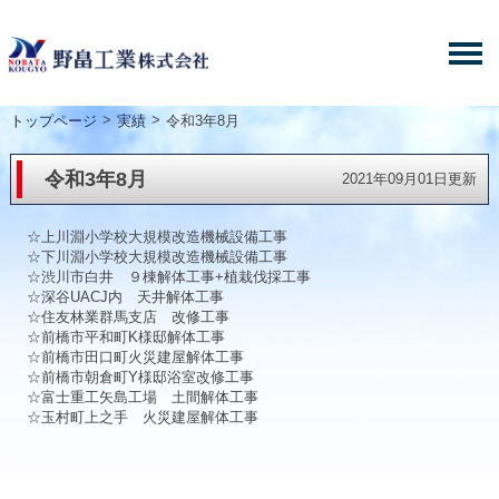
>
>
トップページ
実績
令和3年8月
令和3年8月
2021年09月01日更新
☆上川淵小学校大規模改造機械設備工事
☆下川淵小学校大規模改造機械設備工事
☆渋川市白井 ９棟解体工事+植栽伐採工事
☆深谷UACJ内 天井解体工事
☆住友林業群馬支店 改修工事
☆前橋市平和町K様邸解体工事
☆前橋市田口町火災建屋解体工事
☆前橋市朝倉町Y様邸浴室改修工事
☆富士重工矢島工場 土間解体工事
☆玉村町上之手 火災建屋解体工事