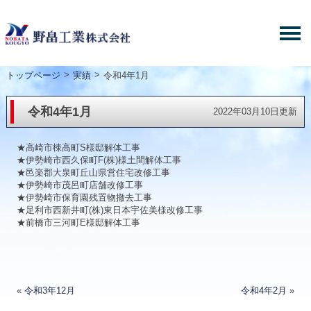
>
>
トップページ
実績
令和4年1月
令和4年1月
2022年03月10日更新
★高崎市棟高町S様邸解体工事
★伊勢崎市西久保町F(株)様土間解体工事
★邑楽郡大泉町丘山県営住宅改修工事
★伊勢崎市茂呂町店舗改修工事
★伊勢崎市保育園残置物撤去工事
★足利市西新井町(株)東日本宇佐美様改修工事
★前橋市三河町E様邸解体工事
«
令和3年12月
令和4年2月
»