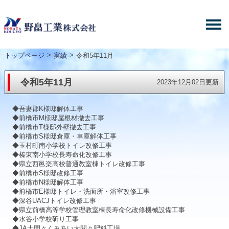
>
>
トップページ
実績
令和5年11月
令和5年11月
2023年12月02日更新
◆吾妻郡K様邸解体工事
◆前橋市M様邸屋根材撤去工事
◆前橋市T様邸外壁撤去工事
◆前橋市S様邸倉庫・車庫解体工事
◆玉村町南小学校トイレ改修工事
◆榛東南小学校長寿命化改修工事
◆県立西邑楽高校普通教室棟トイレ改修工事
◆前橋市S様邸改修工事
◆前橋市N様邸解体工事
◆前橋市E様邸トイレ・洗面所・浴室改修工事
◆深谷UACJトイレ改修工事
◆県立前橋高等学校管理教室棟長寿命化改修機械設備工事
◆水谷小学校斫り工事
◆JA大間々くみあい大間々肥料工場