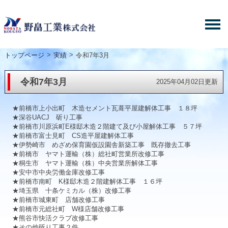
>
>
トップページ
実績
令和7年3月
令和7年3月
2025年04月02日更新
★前橋市上小出町 木造セメント瓦葺平屋建解体工事 １８坪
★深谷UACJ 斫り工事
★前橋市川原浜町E様邸木造２階建て及び小屋解体工事 ５７坪
★前橋市富士見町 CS造平屋建解体工事
★伊勢崎市 めざめ保育園仮設園舎新築工事 既存撤去工事
★前橋市 ヤマト運輸（株）総社町営業所改修工事
★桐生市 ヤマト運輸（株）中央営業所解体工事
★安中市中央労働金庫改修工事
★前橋市南町 K様邸木造２階建解体工事 １６坪
★埼玉県 十条ケミカル（株）改修工事
★前橋市城東町 店舗改修工事
★前橋市元総社町 W様店舗改修工事
★熊谷市快活クラブ改修工事
★その他斫り工事２件